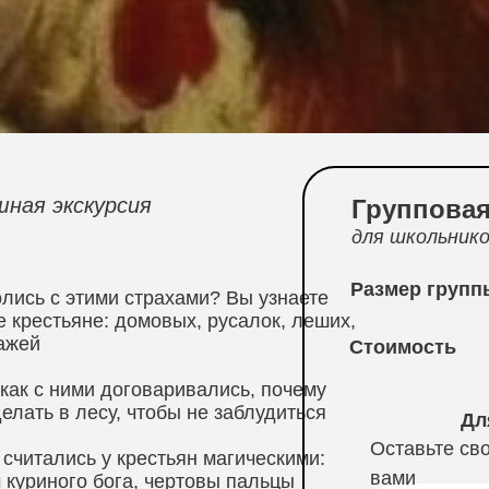
ная экскурсия
Групповая
для школьник
Размер групп
олись с этими страхами? Вы узнаете
е крестьяне: домовых, русалок, леших,
ажей
Стоимость
 как с ними договаривались, почему
делать в лесу, чтобы не заблудиться
Дл
Оставьте сво
считались у крестьян магическими:
вами
м куриного бога, чертовы пальцы