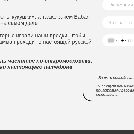
оны кукушки», а также зачем Бабая
 на самом деле
оторые играли наши предки, чтобы
+7
амма проходит в настоящей русской
ть чаепитие по-старомосковски.
вуки настоящего патефона
* Время и последов
**Для групп или шко
подготовим и рассчи
отправления