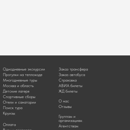
Однодневные экскурсии
Заказ трансфера
Прогулки на теплоходе
Заказ автобуса
Многодневные туры
Страховка
Москва и область
АВИА билеты
Детские лагеря
ЖД билеты
Спортивные сборы
О нас
Отели и санатории
Отзывы
Поиск тура
Круизы
Группам и
организациям
Оплата
Агентствам