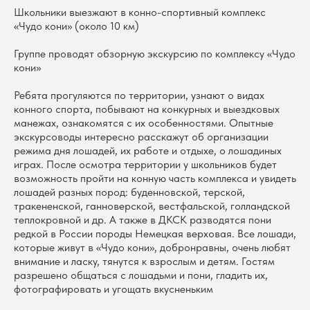
Школьники выезжают в конно-спортивный комплекс
«Чудо кони» (около 10 км)
Группе проводят обзорную экскурсию по комплексу «Чудо
кони»
Ребята прогуляются по территории, узнают о видах
конного спорта, побывают на конкурных и выездковых
манежах, ознакомятся с их особенностями. Опытные
экскурсоводы интересно расскажут об организации
режима дня лошадей, их работе и отдыхе, о лошадиных
играх. После осмотра территории у школьников будет
возможность пройти на конную часть комплекса и увидеть
лошадей разных пород: буденновской, терской,
тракененской, ганноверской, вестфальской, голландской
теплокровной и др. А также в ДКСК разводятся пони
редкой в России породы Немецкая верховая. Все лошади,
которые живут в «Чудо кони», добронравны, очень любят
внимание и ласку, тянутся к взрослым и детям. Гостям
разрешено общаться с лошадьми и пони, гладить их,
фотографировать и угощать вкусненьким