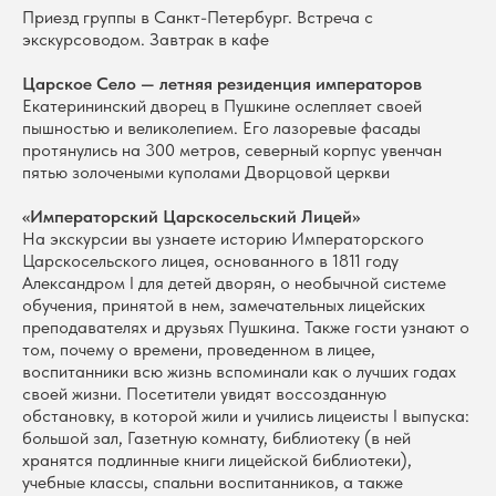
Приезд группы в Санкт-Петербург. Встреча с
экскурсоводом. Завтрак в кафе
Царское Село — летняя резиденция императоров
Екатерининский дворец в Пушкине ослепляет своей
пышностью и великолепием. Его лазоревые фасады
протянулись на 300 метров, северный корпус увенчан
пятью золочеными куполами Дворцовой церкви
«Императорский Царскосельский Лицей»
На экскурсии вы узнаете историю Императорского
Царскосельского лицея, основанного в 1811 году
Александром I для детей дворян, о необычной системе
обучения, принятой в нем, замечательных лицейских
преподавателях и друзьях Пушкина. Также гости узнают о
том, почему о времени, проведенном в лицее,
воспитанники всю жизнь вспоминали как о лучших годах
своей жизни. Посетители увидят воссозданную
обстановку, в которой жили и учились лицеисты I выпуска:
большой зал, Газетную комнату, библиотеку (в ней
хранятся подлинные книги лицейской библиотеки),
учебные классы, спальни воспитанников, а также