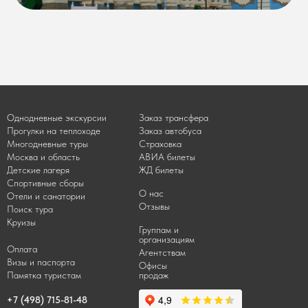
Однодневные экскурсии
Заказ трансфера
Прогулки на теплоходе
Заказ автобуса
Многодневные туры
Страховка
Москва и область
АВИА билеты
Детские лагеря
ЖД билеты
Спортивные сборы
О нас
Отели и санатории
Отзывы
Поиск тура
Круизы
Группам и
организациям
Оплата
Агентствам
Визы и паспорта
Офисы
Памятка туристам
продаж
+7 (498) 715-81-48