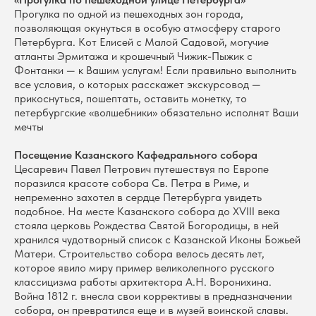
Прогулка по одной из пешеходных зон города,
позволяющая окунуться в особую атмосферу старого
Петербурга. Кот Елисей с Малой Садовой, могучие
атланты Эрмитажа и крошечный Чижик-Пыжик с
Фонтанки — к Вашим услугам! Если правильно выполнить
все условия, о которых расскажет экскурсовод —
прикоснуться, пошептать, оставить монетку, то
петербургские «волшебники» обязательно исполнят Ваши
мечты
Посещение Казанского Кафедрального собора
Цесаревич Павел Петрович путешествуя по Европе
поразился красоте собора Св. Петра в Риме, и
непременно захотел в сердце Петербурга увидеть
подобное. На месте Казанского собора до XVIII века
стояла церковь Рождества Святой Богородицы, в ней
хранился чудотворный список с Казанской Иконы Божьей
Матери. Строительство собора велось десять лет,
которое явило миру пример великолепного русского
классицизма работы архитектора А.Н. Воронихина.
Война 1812 г. внесла свои коррективы в предназначении
собора, он превратился еще и в музей воинской славы.