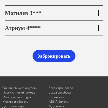
Могилев 3***
Атриум 4****
Забронировать
Однодневные экскурсии
Заказ трансфера
Прогулки на теплоходе
Заказ автобуса
Многодневные туры
Страховка
Москва и область
АВИА билеты
Детские лагеря
ЖД билеты