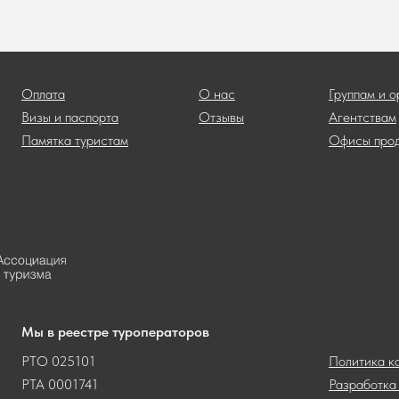
Оплата
О нас
Группам и 
Визы и паспорта
Отзывы
Агентствам
Памятка туристам
Офисы про
Мы в реестре туроператоров
РТО 025101
Политика к
РТА 0001741
Разработка