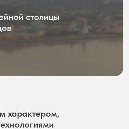
ейной столицы
дов
м характером,
технологиями