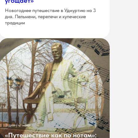
угощает»
Новогоднее путешествие в Удмуртию на 3
дня. Пельмени, перепечи и купеческие
традиции
3 дня / 2 ночи
«Путешествие как по нотам»: