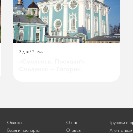
3 дня / 2 ночи
«Смоленск. Поехали!»
Смоленск — Гагарин
Оплата
О нас
Группам и 
Визы и паспорта
Отзывы
Агентствам