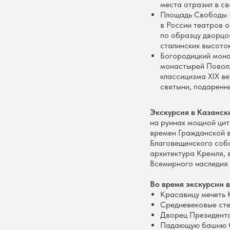
места отразил в с
Площадь Свободы —
в России театров 
по образцу дворцо
сталинских высото
Богородицкий мона
монастырей Поволж
классицизма XIX ве
святыни, подаренн
Экскурсия в Казанск
на руинах мощной цит
времен Гражданской в
Благовещенского собо
архитектура Кремля, 
Всемирного наслед
Во время экскурсии в
Красавицу мечеть 
Средневековые сте
Дворец Президента
Падающую башню С