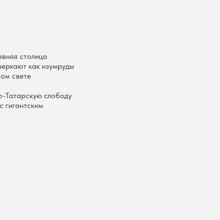
евняя столица
сверкают как изумруды
вом свете
ро-Татарскую слободу
с гигантским