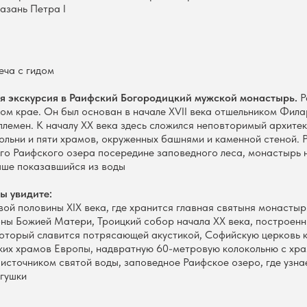
Казань Петра I
еча с гидом
ая экскурсия в Раифский Богородицкий мужской монастырь.
Р
ом крае. Он был основан в начале XVII века отшельником Фила
племен. К началу XX века здесь сложился неповторимый архите
ольни и пяти храмов, окруженных башнями и каменной стеной.
го Раифского озера посередине заповедного леса, монастырь
ыше показавшийся из воды
ы увидите:
вой половины XIX века, где хранится главная святыня монасты
оны Божией Матери, Троицкий собор начала XX века, построенн
который славится потрясающей акустикой, Софийскую церковь к
ьких храмов Европы, надвратную 60-метровую колокольню с хр
 источником святой воды, заповедное Раифское озеро, где узна
ягушки