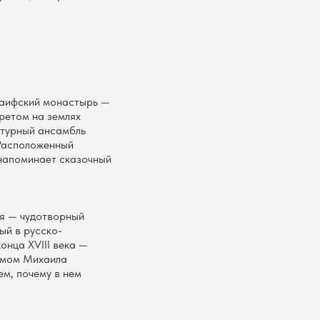
аифский монастырь —
ретом на землях
ктурный ансамбль
 Расположенный
 напоминает сказочный
ря — чудотворный
ый в русско-
онца XVIII века —
амом Михаила
ем, почему в нем