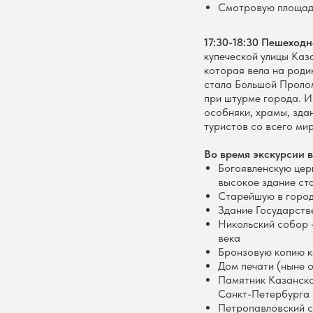
Смотровую площадк
17:30-18:30
Пешеходна
купеческой улицы Каз
которая вела на роди
стала Большой Пролом
при штурме города. И
особняки, храмы, зда
туристов со всего ми
Во время экскурсии в
Богоявленскую цер
высокое здание ст
Старейшую в город
Здание Государстве
Никольский собор 
века
Бронзовую копию к
Дом печати (ныне о
Памятник Казанско
Санкт-Петербурга
Петропавловский с