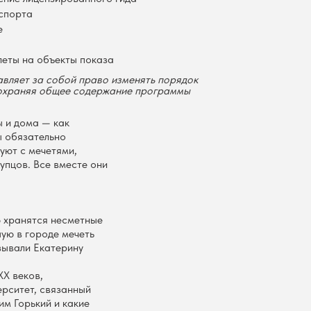
нспорта
е
леты на объекты показа
авляет за собой право изменять порядок
сохраняя общее содержание программы
 и дома — как
ы обязательно
уют с мечетями,
упцов. Все вместе они
ю хранятся несметные
ую в городе мечеть
азывали Екатерину
XX веков,
рситет, связанный
им Горький и какие