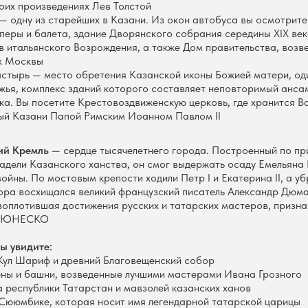
воих произведениях Лев Толстой
 одну из старейших в Казани. Из окон автобуса вы осмотрите
оперы и балета, здание Дворянского собрания середины XIX ве
в итальянского Возрождения, а также Дом правительства, возве
к Москвы
стырь — место обретения Казанской иконы Божией матери, од
ья, комплекс зданий которого составляет неповторимый ансам
ка. Вы посетите Крестовоздвиженскую церковь, где хранится В
ый Казани Папой Римским Иоанном Павлом II
ий Кремль
— сердце тысячелетнего города. Построенный по пр
адели Казанского ханства, он смог выдержать осаду Емельяна 
ойны. По мостовым крепости ходили Петр I и Екатерина II, а у
ра восхищался великий французский писатель Александр Дюма
воплотившая достижения русских и татарских мастеров, призн
ия ЮНЕСКО
ы увидите:
Кул Шариф и древний Благовещенский собор
ны и башни, возведенные лучшими мастерами Ивана Грозного
 республики Татарстан и мавзолей казанских ханов
ююмбике, которая носит имя легендарной татарской царицы