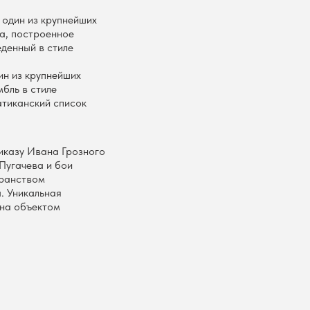
 один из крупнейших
ка, построенное
денный в стиле
ин из крупнейших
бль в стиле
атиканский список
иказу Ивана Грозного
Пугачева и бои
бранством
. Уникальная
ана объектом