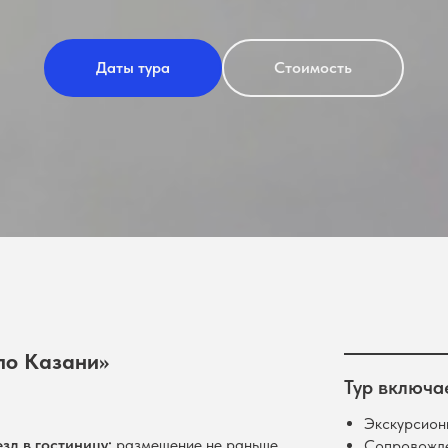
Даты тура
Стоимость
по Казани»
Тур включае
Экскурсион
зд в гостиницу:
размещение не раньше
Сопровожде