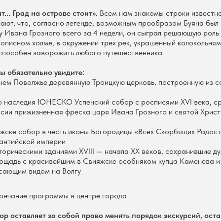
... Град на острове стоит».
Всем нам знакомы строки известн
нают, что, согласно легенде, возможным прообразом Буяна был
 Ивана Грозного всего за 4 недели, он сыграл решающую роль 
описном холме, в окружении трех рек, украшенный колокольням
 способен заворожить любого путешественника
ы обязательно увидите:
ем Поволжье деревянную Троицкую церковь, построенную из со
 наследия ЮНЕСКО Успенский собор с росписями XVI века, с
ссии прижизненная фреска царя Ивана Грозного и святой Хрис
жске собор в честь иконы Богородицы «Всех Скорбящих Радост
зантийской империи
торическими зданиями XVIII — начала XX веков, сохранившие д
ощадь с красивейшим в Свияжске особняком купца Каменева 
сающим видом на Волгу
ончание программы в центре города
р оставляет за собой право менять порядок экскурсий, оста