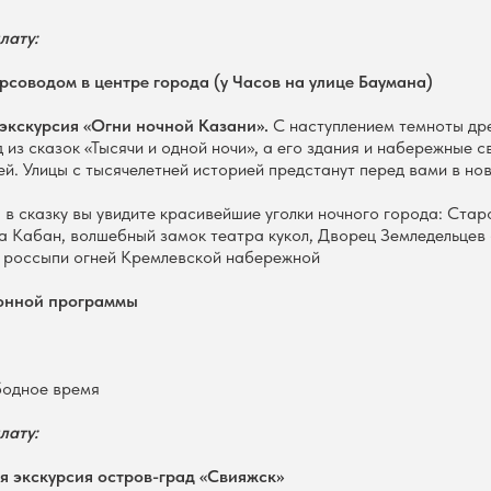
лату:
урсоводом в центре города (у Часов на улице Баумана)
 экскурсия «Огни ночной Казани».
С наступлением темноты др
 из сказок «Тысячи и одной ночи», а его здания и набережные 
ей. Улицы с тысячелетней историей предстанут перед вами в но
 в сказку вы увидите красивейшие уголки ночного города: Ста
а Кабан, волшебный замок театра кукол, Дворец Земледельцев 
 россыпи огней Кремлевской набережной
онной программы
бодное время
лату:
ая экскурсия остров-град «Свияжск»