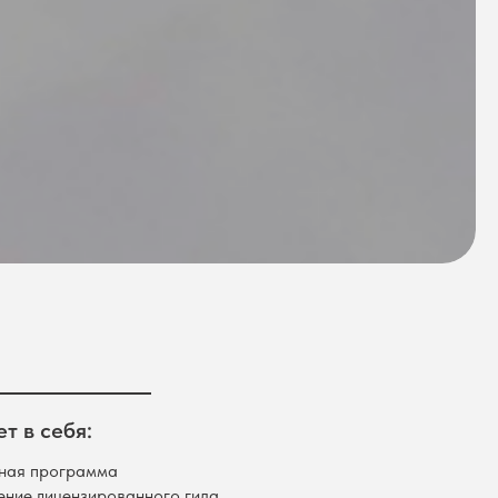
т в себя:
ная программа
ние лицензированного гида