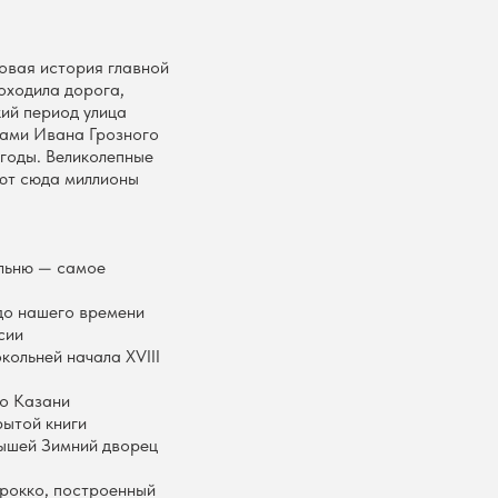
овая история главной
оходила дорога,
ий период улица
ками Ивана Грозного
годы. Великолепные
ают сюда миллионы
ольню — самое
до нашего времени
сии
ольней начала XVIII
по Казани
рытой книги
ышей Зимний дворец
рокко, построенный