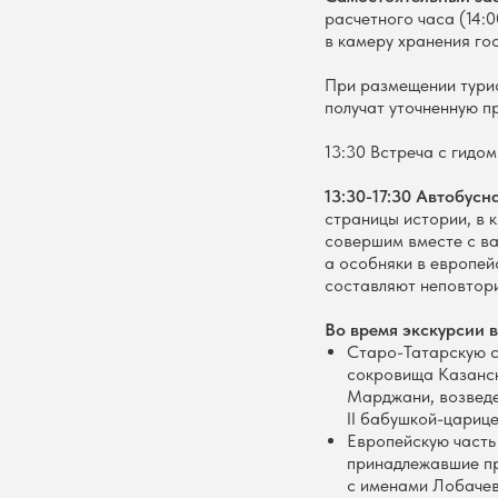
расчетного часа (14:
в камеру хранения го
При размещении тури
получат уточненную п
13:30 Встреча с гидом
13:30-17:30 Автобусн
страницы истории, в 
совершим вместе с ва
а особняки в европей
составляют неповтори
Во время экскурсии в
Старо-Татарскую с
сокровища Казанск
Марджани, возведен
II бабушкой-цариц
Европейскую часть
принадлежавшие пр
с именами Лобачев