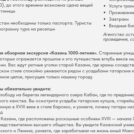
00), до этого времени возможна сдача вещей
Услуги тра
стиницы
Проживани
Завтраки
стам необходимы только паспорта. Туристы
Входные би
рограмму тура на ресепшн
Агентство ост
проведения, 
ая обзорная экскурсия «Казань 1000-летняя».
Старинные улицы
которых отражается прошлое и это путешествие вглубь веков м
ми. Вас ждут уютные уголки старой Казани, где храмы соседств
ском стиле спокойно уживаются рядом с усадьбами татарских к
мое целое, присущее только нашему городу
ы обязательно увидите:
лободу на берегах легендарного озера Кабан, где по предани
ого ханства. Вы осмотрите усадьбы татарских купцов, старейш
ную в XVIII веке в стиле барокко, и узнаете, почему татары н
ей
 Казани, где расположены роскошные особняки XVIII — начала 
едставителями высшего общества. Вы увидите Казанский униве
ского и Ленина, узнаете, где зарабатывал на жизнь юный Макс