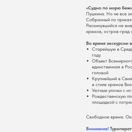
«Судно по морю бежит
Пушкина. Но не все з
Собранный по приказу
Раскинувшийся на жив
храмов, остров-град
Во время экскурсии в
Старейшую в Средн
году
Объект Всемирного
единственная в Ро
головой
Крупнейший в Свия
в стиле храмов Ви
Уютные улочки с ис
Рождественскую пл
площадкой с потря
Свободное время. Ок
Внимание!
Туроперато