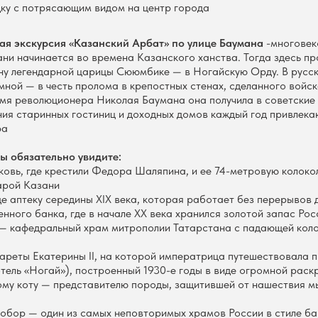
у с потрясающим видом на центр города
я экскурсия «Казанский Арбат» по улице Баумана
-многовек
ани начинается во времена Казанского ханства. Тогда здесь пр
ну легендарной царицы Сююмбике — в Ногайскую Орду. В русск
ной — в честь пролома в крепостных стенах, сделанного войс
мя революционера Николая Баумана она получила в советские 
ния старинных гостиниц и доходных домов каждый год привлек
ра
ы обязательно увидите:
ковь, где крестили Федора Шаляпина, и ее 74-метровую колок
арой Казани
е аптеку середины XIX века, которая работает без перерывов 
нного банка, где в начале XX века хранился золотой запас Рос
— кафедральный храм митрополии Татарстана с падающей колок
ареты Екатерины II, на которой императрица путешествовала 
тель «Ногай»), построенный 1930-е годы в виде огромной раск
му коту — представителю породы, защитившей от нашествия м
обор — один из самых неповторимых храмов России в стиле ба