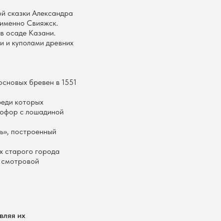
ой сказки Александра
 именно Свияжск.
в осаде Казани.
и и куполами древних
сновых бревен в 1551
реди которых
тофор с лошадиной
ь», построенный
ух старого города
и смотровой
вляя их