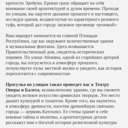
крепости Эребуни, Ереван сразу обращает на себя
внимание своей архитектурой и духом времени. Проходя
по улицам, вы ощутите дыхание прошлого и настоящего,
исследуя здания, воздвигнутые из характерного розового
туфа, который дал городу ласковое прозвище «розовый»
Ваш маршрут начинается на главной Площади
Республики, где вас окружают величественные здания
и музыкальные фонтаны. Здесь возвышается
Правительственный дом, свидетель исторических
перемен. По улице Абовяна, одной из старейших артерий
города, вы погрузитесь в атмосферу прошлого,
почувствуете пульс местной жизни и увидите, как история
переплетается с современностью
Прогулка по улицам также приведет вас к Театру
Оперы и Балета
, великолепному зданию, где вы сможете
увидеть великое искусство армянских творцов. Это место
дышит культурой и талантом. Кроме того, вы окунетесь
в атмосферу древности, посетив древнейшую святыню
города — церковь Катохикэ. Ее стены хранят в себе
вековые тайны и молитвы, а архитектурные детали
расскажут вам о богатой истории религиозной культуры