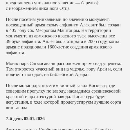
представлено уникальное явление — барельеф
с изображением лика Бога Отца
После посетим уникальный по значению монумент,
посвященный армянскому алфавиту. Алфавит был создан
в 405 году Св. Месропом Маштоцом. На территории
монумента из армянского красного туфа высечены все
39 букв алфавита. Аллея была открыта в 2005 году, когда
армяне праздновали 1600-летие создания армянского
алфавита
Монастырь Сагмосаванк расположен прямо над ущельем.
Там откроется чудесный вид на ущелье, гору Араи и, если
повезет с погодой, на библейский Арарат
После монастыря посетим винный завод Воскеваз, где
совершим прогулку по заводу, насладимся средневековой
красотой и архитектурой завода. После тура будет
дегустация, в ходе которой продегустируем лучшие сорта
вин завода
7-й день 05.01.2026
Завтрак в отеле. Свободное время в городе. Трансфер