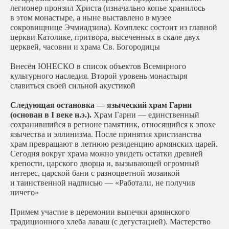
легионер пронзил Христа (изначально копье хранилось
в этом монастыре, а ныне выставлено в музее
сокровищнице Эчмиадзина). Комплекс состоит из главной
церкви Католике, притвора, высеченных в скале двух
церквей, часовни и храма Св. Богородицы
Внесён ЮНЕСКО в список объектов Всемирного
культурного наследия. Второй уровень монастыря
славиться своей сильной акустикой
Следующая остановка — языческий храм Гарни
(основан в I веке н.э.).
Храм Гарни — единственный
сохранившийся в регионе памятник, относящийся к эпохе
язычества и эллинизма. После принятия христианства
храм превращают в летнюю резиденцию армянских царей.
Сегодня вокруг храма можно увидеть остатки древней
крепости, царского дворца и, вызывающей огромный
интерес, царской бани с разноцветной мозаикой
и таинственной надписью — «Работали, не получив
ничего»
Примем участие в церемонии выпечки армянского
традиционного хлеба лаваш (с дегустацией). Мастерство