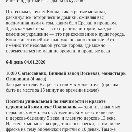
и нестандартные взгляды на искусство
По тесным улочкам Конда, как скрытые мозаики,
раскинулись исторические домики, оживляя вас
воспоминаниями о том, каким был Ереван в прошлом.
Здесь каждая стена — это страница истории, каждое
каменное украшение — это прикосновение к душе города.
Конд живет своей жизнью уже не одно столетие. Это
именно тот небольшой уголок города, где можно
переместиться по машине времени в прошлые века
6-й день 04.01.2026
10:00 Сагмосаванк, Винный завод Воскеваз, монастырь
Оганаванк (4 часа)
Завтрак в отеле. Встреча с гидом в холле отеля (просим
быть на месте за 15 минут до времени начала)
Посетим уникальный по значимости и красоте
церковный комплекс Ованаванк
— один из значимых
церковных комплексов Армении. Комплекс включает
и церковь-базилику 5 века, и главную церковь 13 века.
На стенах монастыря представлены фрески, в том числе
фреска на тему библейской притчи о 10 девах. Там же