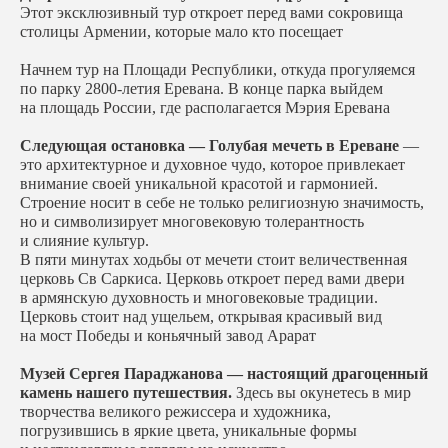
Этот эксклюзивный тур откроет перед вами сокровища
столицы Армении, которые мало кто посещает
Начнем тур на Площади Республики, откуда прогуляемся
по парку 2800-летия Еревана. В конце парка выйдем
на площадь России, где располагается Мэрия Еревана
Следующая остановка — Голубая мечеть в Ереване
—
это архитектурное и духовное чудо, которое привлекает
внимание своей уникальной красотой и гармонией.
Строение носит в себе не только религиозную значимость,
но и символизирует многовековую толерантность
и слияние культур.
В пяти минутах ходьбы от мечети стоит величественная
церковь Св Саркиса. Церковь откроет перед вами двери
в армянскую духовность и многовековые традиции.
Церковь стоит над ущельем, открывая красивый вид
на мост Победы и коньячный завод Арарат
Музей Сергея Параджанова — настоящий драгоценный
камень нашего путешествия.
Здесь вы окунетесь в мир
творчества великого режиссера и художника,
погрузившись в яркие цвета, уникальные формы