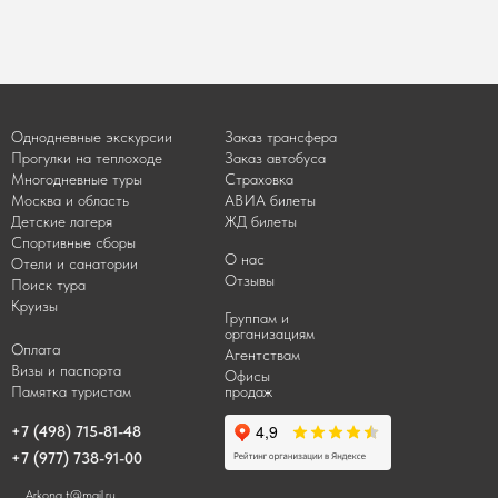
Однодневные экскурсии
Заказ трансфера
Прогулки на теплоходе
Заказ автобуса
Многодневные туры
Страховка
Москва и область
АВИА билеты
Детские лагеря
ЖД билеты
Спортивные сборы
О нас
Отели и санатории
Отзывы
Поиск тура
Круизы
Группам и
организациям
Оплата
Агентствам
Визы и паспорта
Офисы
Памятка туристам
продаж
+7 (498) 715-81-48
+7 (977) 738-91-00
Arkona_t@mail.ru