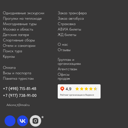
Однодневные экскурсии
Заказ трансфера
Прогулки на теплоходе
Заказ автобуса
Многодневные туры
Страховка
Москва и область
АВИА билеты
Детские лагеря
ЖД билеты
Спортивные сборы
О нас
Отели и санатории
Отзывы
Поиск тура
Круизы
Группам и
организациям
Оплата
Агентствам
Визы и паспорта
Офисы
Памятка туристам
продаж
+7 (498) 715-81-48
+7 (977) 738-91-00
Arkona_t@mail.ru
*