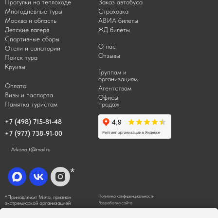
Прогулки на теплоходе
Заказ автобуса
Многодневные туры
Страховка
Москва и область
АВИА билеты
Детские лагеря
ЖД билеты
Спортивные сборы
О нас
Отели и санатории
Отзывы
Поиск тура
Круизы
Группам и
организациям
Оплата
Агентствам
Визы и паспорта
Офисы
Памятка туристам
продаж
+7 (498) 715-81-48
+7 (977) 738-91-00
Arkona_t@mail.ru
*
Политика конфиденциальности
*Принадлежит Meta, признан
экстремисской организацией
Разработка сайта