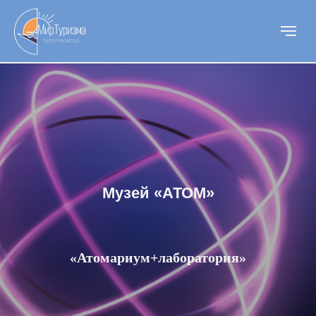
Музей «АТОМ»
«Атомариум+лаборатория»