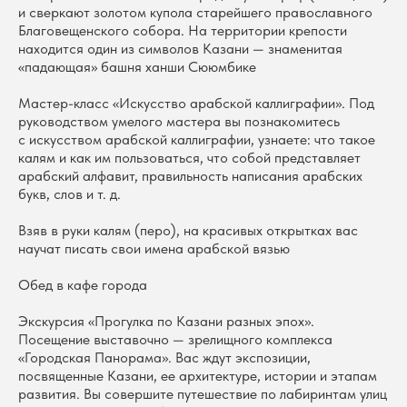
и сверкают золотом купола старейшего православного
Благовещенского собора. На территории крепости
находится один из символов Казани — знаменитая
«падающая» башня ханши Сююмбике
Мастер-класс «Искусство арабской каллиграфии». Под
руководством умелого мастера вы познакомитесь
с искусством арабской каллиграфии, узнаете: что такое
калям и как им пользоваться, что собой представляет
арабский алфавит, правильность написания арабских
букв, слов и т. д.
Взяв в руки калям (перо), на красивых открытках вас
научат писать свои имена арабской вязью
Обед в кафе города
Экскурсия «Прогулка по Казани разных эпох».
Посещение выставочно — зрелищного комплекса
«Городская Панорама». Вас ждут экспозиции,
посвященные Казани, ее архитектуре, истории и этапам
развития. Вы совершите путешествие по лабиринтам улиц