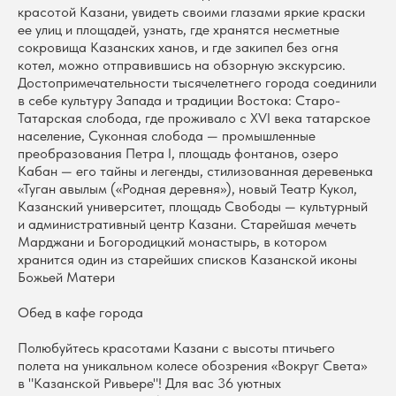
красотой Казани, увидеть своими глазами яркие краски
ее улиц и площадей, узнать, где хранятся несметные
сокровища Казанских ханов, и где закипел без огня
котел, можно отправившись на обзорную экскурсию.
Достопримечательности тысячелетнего города соединили
в себе культуру Запада и традиции Востока: Старо-
Татарская слобода, где проживало с XVI века татарское
население, Суконная слобода — промышленные
преобразования Петра I, площадь фонтанов, озеро
Кабан — его тайны и легенды, стилизованная деревенька
«Туган авылым («Родная деревня»), новый Театр Кукол,
Казанский университет, площадь Свободы — культурный
и административный центр Казани. Старейшая мечеть
Марджани и Богородицкий монастырь, в котором
хранится один из старейших списков Казанской иконы
Божьей Матери
Обед в кафе города
Полюбуйтесь красотами Казани с высоты птичьего
полета на уникальном колесе обозрения «Вокруг Света»
в "Казанской Ривьере"! Для вас 36 уютных