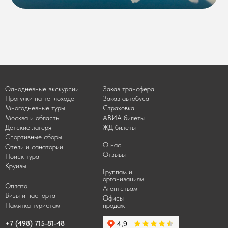
Однодневные экскурсии
Заказ трансфера
Прогулки на теплоходе
Заказ автобуса
Многодневные туры
Страховка
Москва и область
АВИА билеты
Детские лагеря
ЖД билеты
Спортивные сборы
О нас
Отели и санатории
Отзывы
Поиск тура
Круизы
Группам и
организациям
Оплата
Агентствам
Визы и паспорта
Офисы
Памятка туристам
продаж
+7 (498) 715-81-48