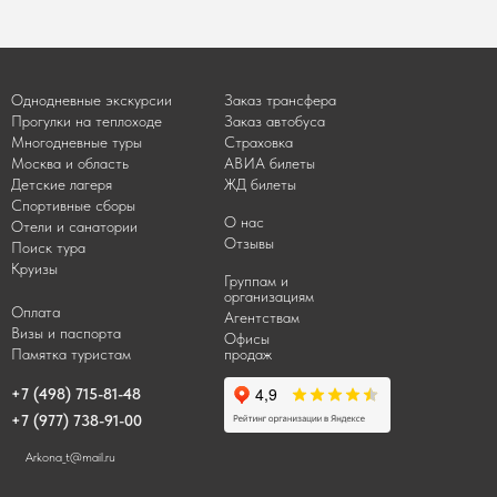
Однодневные экскурсии
Заказ трансфера
Прогулки на теплоходе
Заказ автобуса
Многодневные туры
Страховка
Москва и область
АВИА билеты
Детские лагеря
ЖД билеты
Спортивные сборы
О нас
Отели и санатории
Отзывы
Поиск тура
Круизы
Группам и
организациям
Оплата
Агентствам
Визы и паспорта
Офисы
Памятка туристам
продаж
+7 (498) 715-81-48
+7 (977) 738-91-00
Arkona_t@mail.ru