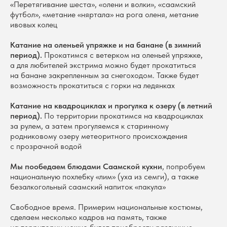
«Перетягивание шеста», «олени и волки», «саамский
футбол», «метание «няртала» на рога оленя, метание
ивовых колец
Катание на оленьей упряжке и на банане (в зимний
период).
Прокатимся с ветерком на оленьей упряжке,
а для любителей экстрима можно будет прокатиться
на банане закрепленным за снегоходом. Также будет
возможность прокатиться с горки на ледянках
Катание на квадроциклах и прогулка к озеру (в летний
период).
По территории прокатимся на квадроциклах
за рулем, а затем прогуляемся к старинному
родниковому озеру метеоритного происхождения
с прозрачной водой
Мы пообедаем блюдами Саамской кухни
, попробуем
национальную похлебку «лим» (уха из семги), а также
безалкогольный саамский напиток «пакула»
Свободное время. Примерим национальные костюмы,
сделаем несколько кадров на память, также