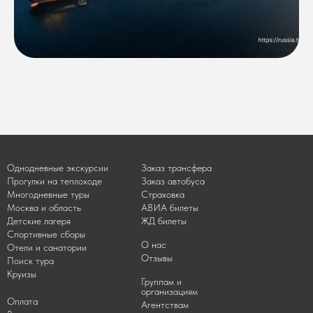
Однодневные экскурсии
Заказ трансфера
Прогулки на теплоходе
Заказ автобуса
Многодневные туры
Страховка
Москва и область
АВИА билеты
Детские лагеря
ЖД билеты
Спортивные сборы
О нас
Отели и санатории
Отзывы
Поиск тура
Круизы
Группам и
организациям
Оплата
Агентствам